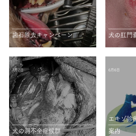
歯石除去キャンペーン
犬の肛門
7月2日
6月6日
エキゾ診
犬の洞不全症候群
案内