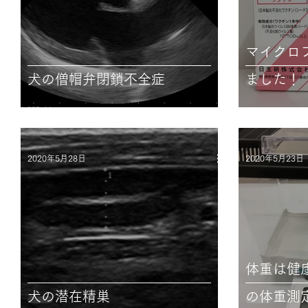
マイクロ
犬の僧帽弁閉鎖不全症
ました！
2020年5月28日
2020年5月23日
体重は健
犬の潜在精巣
の体重測