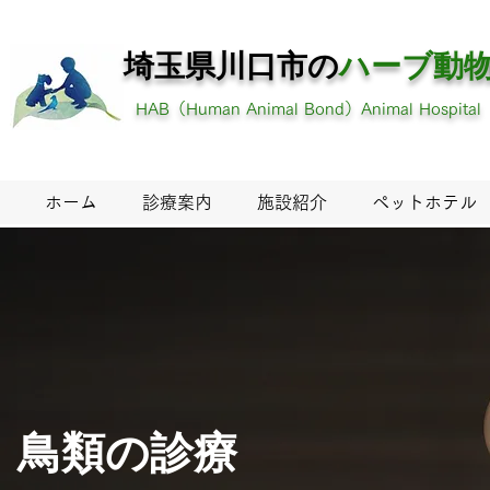
埼玉県川口市の
ハーブ
動
HAB（Human Animal Bond）Animal Hospital
ホーム
診療案内
施設紹介
ペットホテル
​鳥類の診療