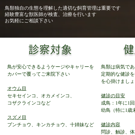
鳥類独自の生態を理解した適切な飼育管理は重要です
経験豊富な獣医師が検査、治療を行います
​お気軽にご相談下さい
​診察対象
​
鳥が安心できるようケージやキャリーを
鳥類は病気であ
カバーで覆ってご来院下さい
定期的な健診を
を心掛けましょ
オウム目
セキセインコ、オカメインコ、
健診の目安
コザクラインコなど
成鳥：1年に1
幼鳥（特に1歳
スズメ目
ブンチョウ、キンカチョウ、十姉妹など
​健診内容
問診、触診、体