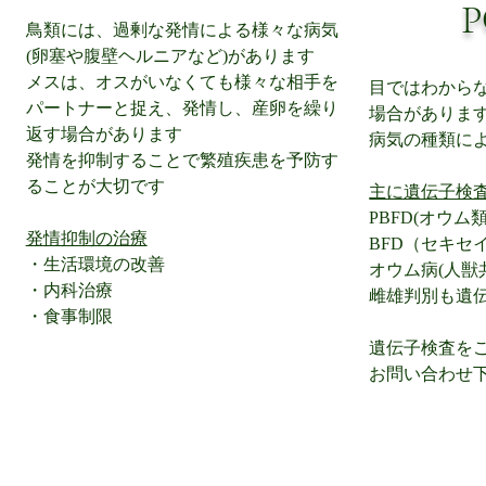
鳥類には、過剰な発情による様々な病気
(卵塞や腹壁ヘルニアなど)があります
メスは、オスがいなくても様々な相手を
目ではわから
パートナーと捉え、発情し、産卵を繰り
場合がありま
返す場合があります
病気の種類に
発情を抑制することで繁殖疾患を予防す
ることが大切です
主に遺伝子検
PBFD(オウム
発情抑制の治療
BFD（セキセ
・生活環境の改善
オウム病(人獣
・内科治療
雌雄判別も遺
・食事制限
遺伝子検査を
お問い合わせ