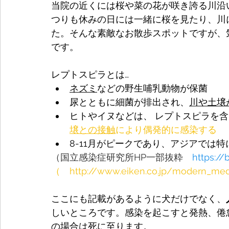
当院の近くには桜や菜の花が咲き誇る川沿
つりも休みの日には一緒に桜を見たり、川
た。そんな素敵なお散歩スポットですが、
です。
レプトスピラとは…
ネズミ
などの野生哺乳動物が保菌
尿とともに細菌が排出され、
川や土壌
ヒトやイヌなどは、 レプトスピラを
壌との接触
により偶発的に感染する
8-11月がピークであり、アジアでは
（国立感染症研究所HP一部抜粋　
https://
（
　http://www.eiken.co.jp/modern_m
ここにも記載があるように犬だけでなく、
しいところです。感染を起こすと発熱、倦
の場合は死に至ります。