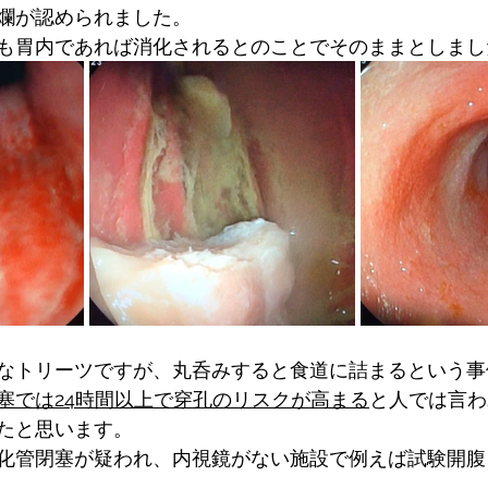
爛が認められました。
も胃内であれば消化されるとのことでそのままとしまし
なトリーツですが、丸呑みすると食道に詰まるという事
塞では24時間以上で穿孔のリスクが高まる
と人では言わ
たと思います。
化管閉塞が疑われ、内視鏡がない施設で例えば試験開腹
。