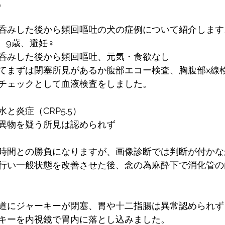
。
呑みした後から頻回嘔吐の犬の症例について紹介します
、9歳、避妊♀
呑みした後から頻回嘔吐、元気・食欲なし
てまずは閉塞所見があるか腹部エコー検査、胸腹部x線
チェックとして血液検査をしました。
と炎症（CRP5.5）
異物を疑う所見は認められず
時間との勝負になりますが、画像診断では判断が付かな
行い一般状態を改善させた後、念の為麻酔下で消化管の
道にジャーキーが閉塞、胃や十二指腸は異常認められず
キーを内視鏡で胃内に落とし込みました。