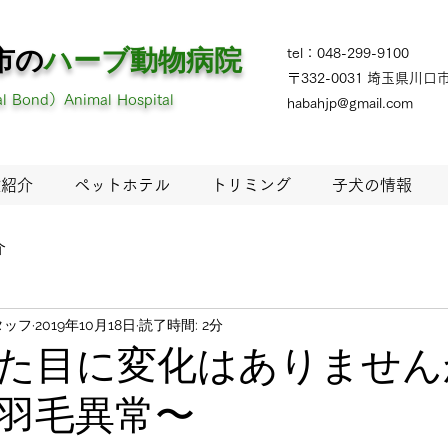
市の
ハーブ
動物病院
tel：048-299-9100
〒332-0031 埼玉県川口市
 Bond）Animal Hospital
habahjp@gmail.com
設紹介
ペットホテル
トリミング
子犬の情報
介
タッフ
2019年10月18日
読了時間: 2分
た目に変化はありません
羽毛異常〜