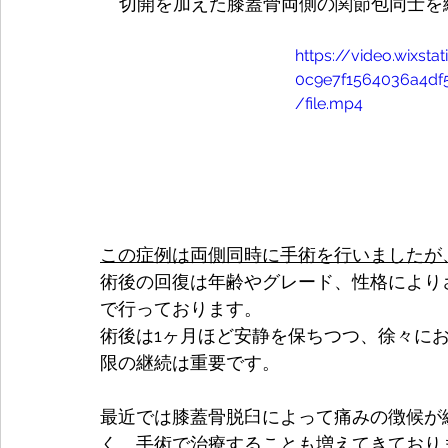
切開を加えた膝蓋骨両側の関節包同士を
https://video.wixst
0c9e7f1564036a4d
/file.mp4
この症例は両側同時に手術を行いましたが
術後の回復は年齢やグレード、性格により
で行っております。
術後は1ヶ月ほど安静を保ちつつ、徐々に
限の継続は重要です。
最近では膝蓋骨脱臼によって痛みの徴候が
く、手術で治療することも増えてきており