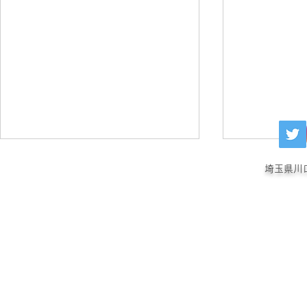
埼玉県川
犬の肛門嚢アポクリン腺癌
犬の重度の
MMD療法