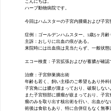
こんにちは。
ハーブ動物病院です。
今回はハムスターの子宮内腫瘍および子宮
症例：ゴールデンハムスター、1歳5ヶ月齢♀
主訴：おしりに出血の痕がある。
来院時には出血痕は見当たらず、一般状態
エコー検査：子宮拡張および
が
蓄膿が
確認
治療：子宮卵巣摘出術
年齢も若く、飼い主様のご希望もあり外科
子宮角には膿が溜まっており、破裂しない
また子宮頸部に腫瘤が嵌まっており、子宮
瘤のみを取り出す核出術を行い、出血がな
術後は食欲もあり、特に合併症もなく無事