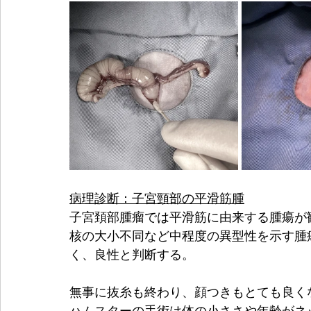
病理診断：子宮頸部の平滑筋腫
子宮頚部腫瘤では平滑筋に由来する腫瘍が
核の大小不同など中程度の異型性を示す腫
く、良性と判断する。
無事に抜糸も終わり、顔つきもとても良く
ハムスターの手術は体の小ささや年齢がネ