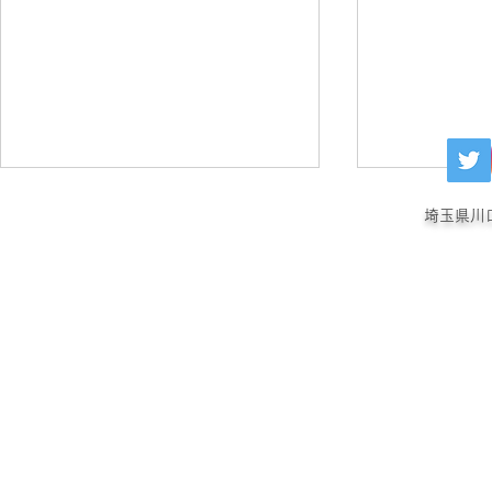
埼玉県川
犬の肛門嚢アポクリン腺癌
犬の重度の
MMD療法